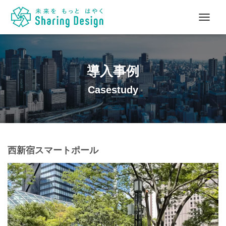
ナ
ビ
ゲ
ー
シ
導入事例
ョ
ン
Casestudy
を
切
り
替
え
西新宿スマートポール