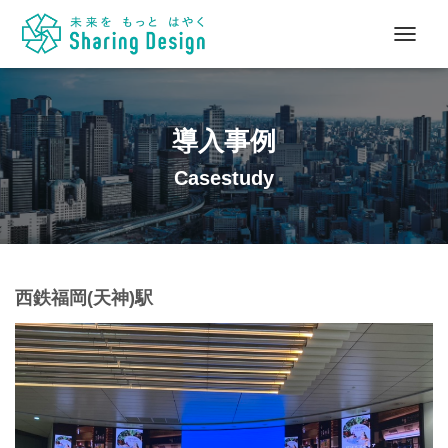
ナ
ビ
ゲ
ー
シ
導入事例
ョ
ン
Casestudy
を
切
り
替
え
西鉄福岡(天神)駅