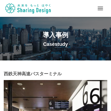
ナ
ビ
ゲ
ー
シ
導入事例
ョ
ン
Casestudy
を
切
り
替
え
西鉄天神高速バスターミナル