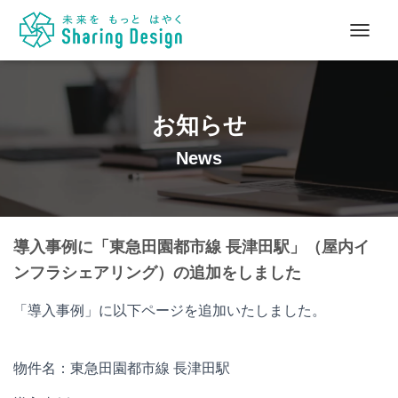
ナ
ビ
ゲ
ー
シ
お知らせ
ョ
ン
News
を
切
り
替
え
導入事例に「東急田園都市線 長津田駅」（屋内イ
ンフラシェアリング）の追加をしました
「導入事例」に以下ページを追加いたしました。
物件名：東急田園都市線 長津田駅