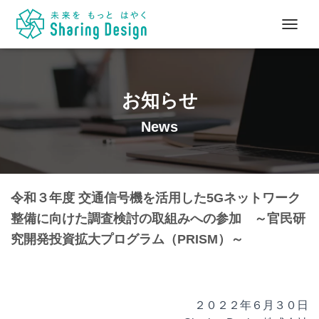
ナ
ビ
ゲ
ー
シ
お知らせ
ョ
ン
News
を
切
り
替
え
令和３年度 交通信号機を活用した5Gネットワーク
整備に向けた調査検討の取組みへの参加 ～官民研
究開発投資拡大プログラム（PRISM）～
２０２２年６月３０日