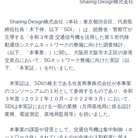
Sharing Design株式会社
Sharing Design株式会社（本社：東京都渋谷区、代表取
締役社長：木下伸、以下「SDI」 ）は、総務省・警察庁が
主導する「令和３年度 交通信号機を活用した第５世代移
動通信システムネットワークの整備に向けた調査検討」
（以下、「本事業」）に関し、大阪府大阪市大正区の泉尾
交差点において、5Gネットワーク整備に向けた実証（以
下、「本実証」）を行いました。
本実証は、SDIの株主である住友商事株式会社が本事業
のコンソーシアムの１社として参画するものであり、令和
３年度（２０２１年１０月～２０２２年３月）において、
SDIは本実証における一部の業務（共用基地局に係る設計
業務、電波測定、基地局監視等）を担いました。
本事業の課題や背景として、交通信号機は集中制御（ネ
ットワーク化）されているものが全体の３割程度に留ま